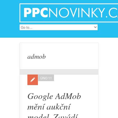
admob
ÚNO 11
Google AdMob
mění aukční
model. Zavádí