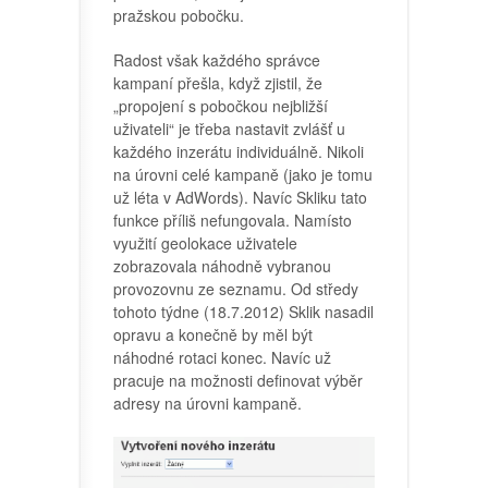
pražskou pobočku.
Radost však každého správce
kampaní přešla, když zjistil, že
„propojení s pobočkou nejbližší
uživateli“ je třeba nastavit zvlášť u
každého inzerátu individuálně. Nikoli
na úrovni celé kampaně (jako je tomu
už léta v AdWords). Navíc Skliku tato
funkce příliš nefungovala. Namísto
využití geolokace uživatele
zobrazovala náhodně vybranou
provozovnu ze seznamu. Od středy
tohoto týdne (18.7.2012) Sklik nasadil
opravu a konečně by měl být
náhodné rotaci konec. Navíc už
pracuje na možnosti definovat výběr
adresy na úrovni kampaně.