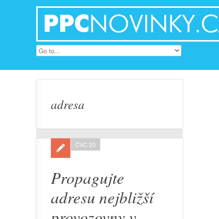
adresa
ČVC 20
Propagujte
adresu nejbližší
provozovny v