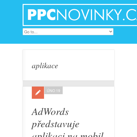
aplikace
ÚNO 19
AdWords
představuje
aplikaci na mobil