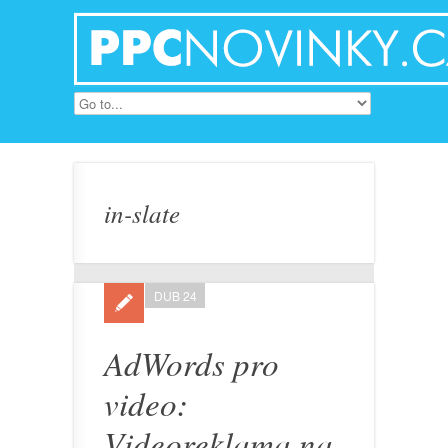
in-slate
DUB 24
AdWords pro
video:
Videoreklama na