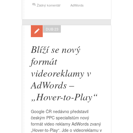
Žádný komentář
AdWords
DUB 23
Blíží se nový
formát
videoreklamy v
AdWords –
„Hover-to-Play“
Google ČR nedávno představil
českým PPC specialistům nový
formát video reklamy AdWords zvaný
„Hover-to-Play“. Jde o videoreklamu v