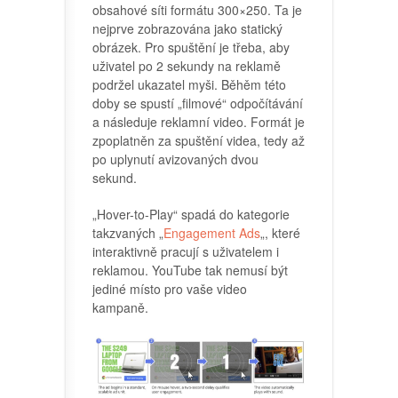
obsahové síti formátu 300×250. Ta je
nejprve zobrazována jako statický
obrázek. Pro spuštění je třeba, aby
uživatel po 2 sekundy na reklamě
podržel ukazatel myši. Běhěm této
doby se spustí „filmové“ odpočítávání
a následuje reklamní video. Formát je
zpoplatněn za spuštění videa, tedy až
po uplynutí avizovaných dvou
sekund.
„Hover-to-Play“ spadá do kategorie
takzvaných „
Engagement Ads
„, které
interaktivně pracují s uživatelem i
reklamou. YouTube tak nemusí být
jediné místo pro vaše video
kampaně.