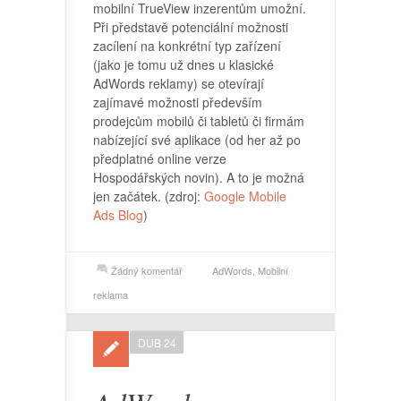
mobilní TrueView inzerentům umožní.
Při představě potenciální možnosti
zacílení na konkrétní typ zařízení
(jako je tomu už dnes u klasické
AdWords reklamy) se otevírají
zajímavé možnosti především
prodejcům mobilů či tabletů či firmám
nabízející své aplikace (od her až po
předplatné online verze
Hospodářských novin). A to je možná
jen začátek. (zdroj:
Google Mobile
Ads Blog
)
Žádný komentář
AdWords
,
Mobilní
reklama
DUB 24