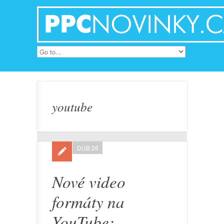
youtube
DUB 26
Nové video
formáty na
YouTube: