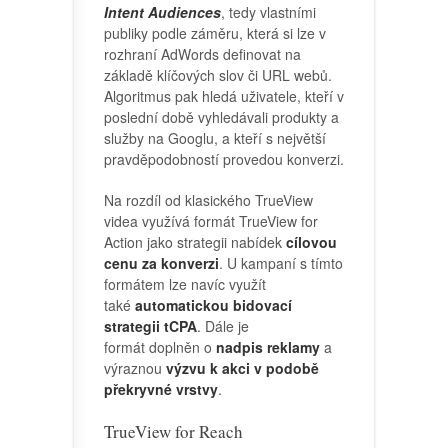
Intent Audiences
, tedy vlastními
publiky podle záměru, která si lze v
rozhraní AdWords definovat na
základě klíčových slov či URL webů.
Algoritmus pak hledá uživatele, kteří v
poslední době vyhledávali produkty a
služby na Googlu, a kteří s největší
pravděpodobností provedou konverzi.
Na rozdíl od klasického TrueView
videa využívá formát TrueView for
Action jako strategii nabídek
cílovou
cenu za konverzi
. U kampaní s tímto
formátem lze navíc využít
také
automatickou bidovací
strategii tCPA
. Dále je
formát doplněn o
nadpis reklamy
a
výraznou
výzvu k akci v podobě
překryvné vrstvy
.
TrueView for Reach