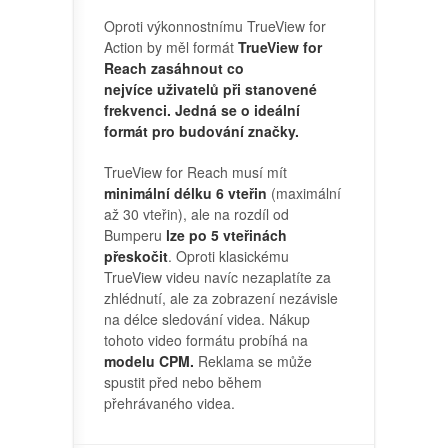
Oproti výkonnostnímu TrueView for
Action by měl formát
TrueView for
Reach zasáhnout co
nejvíce uživatelů při stanovené
frekvenci. Jedná se o ideální
formát pro budování značky.
TrueView for Reach musí mít
minimální délku 6 vteřin
(maximální
až 30 vteřin), ale na rozdíl od
Bumperu
lze po 5 vteřinách
přeskočit
. Oproti klasickému
TrueView videu navíc nezaplatíte za
zhlédnutí, ale za zobrazení nezávisle
na délce sledování videa. Nákup
tohoto video formátu probíhá na
modelu CPM.
Reklama se může
spustit před nebo během
přehrávaného videa.