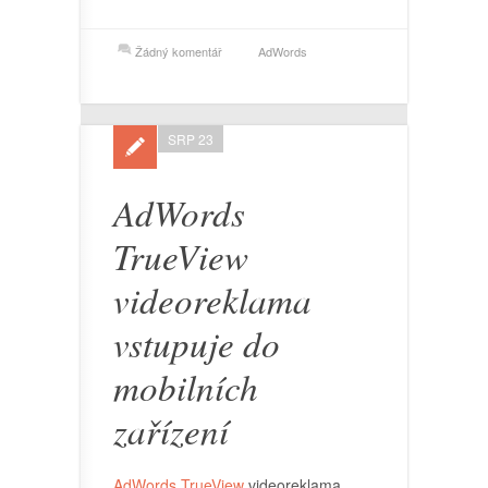
Žádný komentář
AdWords
SRP 23
AdWords
TrueView
videoreklama
vstupuje do
mobilních
zařízení
AdWords TrueView
videoreklama