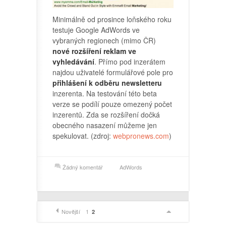
Minimálně od prosince loňského roku
testuje Google AdWords ve
vybraných regionech (mimo ČR)
nové rozšíření reklam ve
vyhledávání
. Přímo pod inzerátem
najdou uživatelé formulářové pole pro
přihlášení k odběru newsletteru
inzerenta. Na testování této beta
verze se podílí pouze omezený počet
inzerentů. Zda se rozšíření dočká
obecného nasazení můžeme jen
spekulovat. (zdroj:
webpronews.com
)
Žádný komentář
AdWords
Novější
1
2