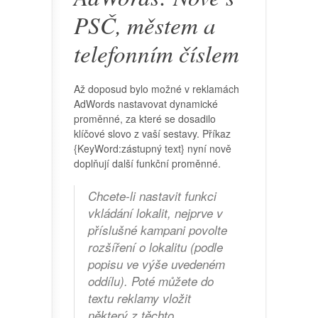
PSČ, městem a
telefonním číslem
Až doposud bylo možné v reklamách
AdWords nastavovat dynamické
proměnné, za které se dosadilo
klíčové slovo z vaší sestavy. Příkaz
{KeyWord:zástupný text} nyní nově
doplňují další funkční proměnné.
Chcete-li nastavit funkci
vkládání lokalit, nejprve v
příslušné kampani povolte
rozšíření o lokalitu (podle
popisu ve výše uvedeném
oddílu). Poté můžete do
textu reklamy vložit
některý z těchto