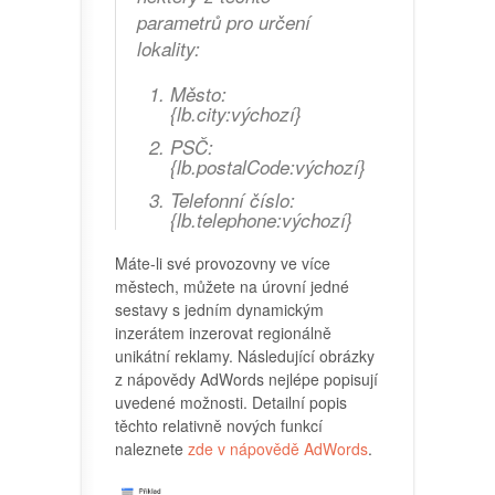
parametrů pro určení
lokality:
Město:
{lb.city:výchozí}
PSČ:
{lb.postalCode:výchozí}
Telefonní číslo:
{lb.telephone:výchozí}
Máte-li své provozovny ve více
městech, můžete na úrovní jedné
sestavy s jedním dynamickým
inzerátem inzerovat regionálně
unikátní reklamy. Následující obrázky
z nápovědy AdWords nejlépe popisují
uvedené možnosti. Detailní popis
těchto relativně nových funkcí
naleznete
zde v nápovědě AdWords
.