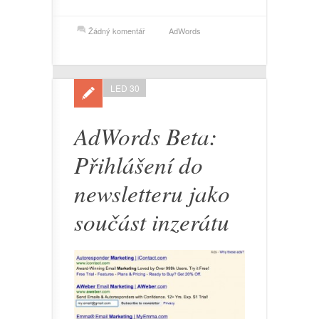
Žádný komentář
AdWords
LED 30
AdWords Beta:
Přihlášení do
newsletteru jako
součást inzerátu