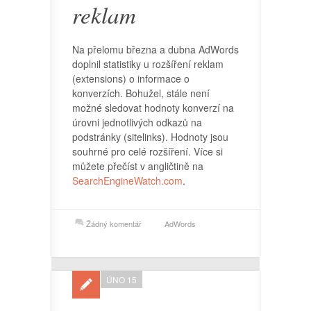
reklam
Na přelomu března a dubna AdWords
doplnil statistiky u rozšíření reklam
(extensions) o informace o
konverzích. Bohužel, stále není
možné sledovat hodnoty konverzí na
úrovni jednotlivých odkazů na
podstránky (sitelinks). Hodnoty jsou
souhrné pro celé rozšíření. Více si
můžete přečíst v angličtině na
SearchEngineWatch.com
.
Žádný komentář
AdWords
ÚNO 15