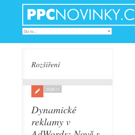
Rozšíření
DUB 11
Dynamické
reklamy v
AdWords: Nově s