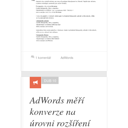
1 komentář
AdWords
DUB 10
AdWords měří
konverze na
úrovni rozšíření