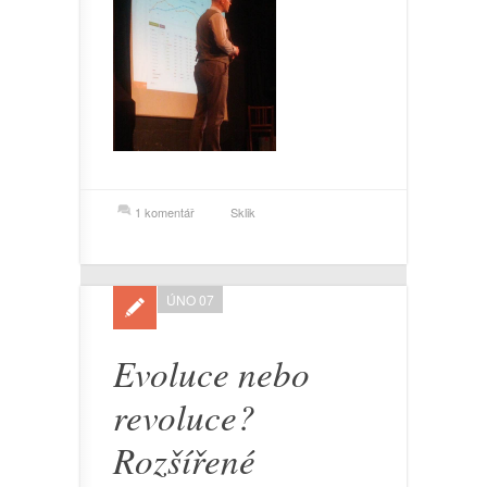
1 komentář
Sklik
ÚNO 07
Evoluce nebo
revoluce?
Rozšířené