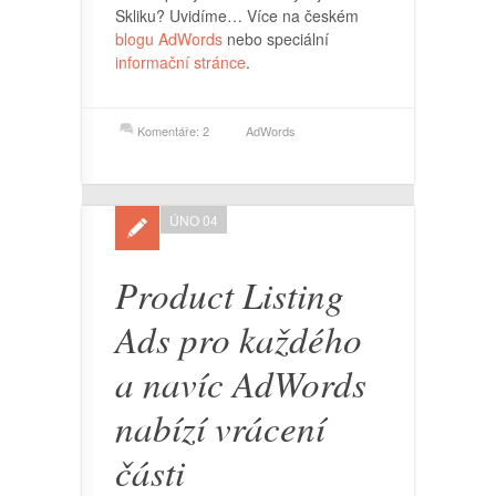
Skliku? Uvidíme… Více na českém
blogu AdWords
nebo speciální
informační stránce
.
Komentáře: 2
AdWords
ÚNO 04
Product Listing
Ads pro každého
a navíc AdWords
nabízí vrácení
části