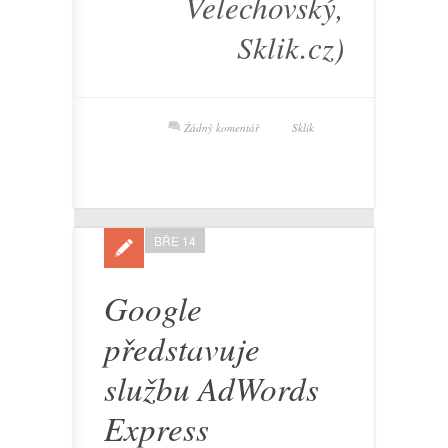
Velechovský,
Sklik.cz)
Žádný komentář
Sklik
BŘE 14
Google
představuje
službu AdWords
Express