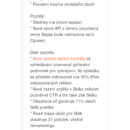
* Povolení inzerce erotického zboží
Později:
* Sitelinky (na úrovni sestav)
* Nová verze API v červnu (současná
verze Bajaja bude nahrazena verzí
Cipísek)
Dále zaznělo:
*
Nový způsob řazení inzerátů
ve
vyhledávání znamenal zpřísnění
podmínek pro zobrazení. Ve výsledku
se přestalo zobrazovat cca 30% dříve
zobrazovaných reklam.
* Nové řazení zvýšilo v Skliku celkové
průměrné CTR a tím také zisk Skliku
* Obsahová síť generuje 11% všech
Sklik prokliků
* Road mapa úkolů pro Sklik
obsahuje 31 položek, včetně
remarketingu