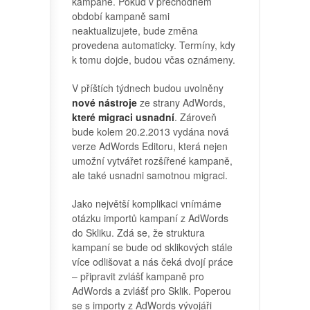
kampaně. Pokud v přechodném
období kampaně sami
neaktualizujete, bude změna
provedena automaticky. Termíny, kdy
k tomu dojde, budou včas oznámeny.
V příštích týdnech budou uvolněny
nové nástroje
ze strany AdWords,
které migraci usnadní
. Zároveň
bude kolem 20.2.2013 vydána nová
verze AdWords Editoru, která nejen
umožní vytvářet rozšířené kampaně,
ale také usnadni samotnou migraci.
Jako největší komplikaci vnímáme
otázku importů kampaní z AdWords
do Skliku. Zdá se, že struktura
kampaní se bude od sklikových stále
více odlišovat a nás čeká dvojí práce
– připravit zvlášť kampaně pro
AdWords a zvlášť pro Sklik. Poperou
se s importy z AdWords vývojáři