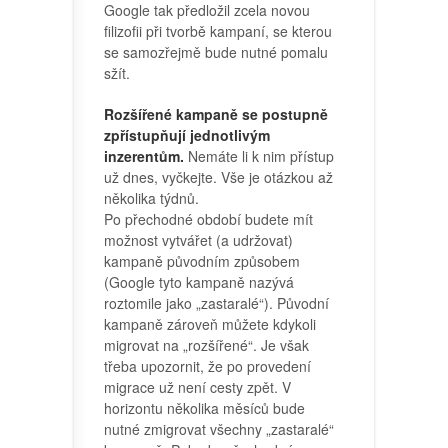
Google tak předložil zcela novou
filizofii při tvorbě kampaní, se kterou
se samozřejmě bude nutné pomalu
sžít.
Rozšířené kampaně se postupně
zpřístupňují jednotlivým
inzerentům.
Nemáte li k nim přístup
už dnes, vyčkejte. Vše je otázkou až
několika týdnů.
Po přechodné období budete mít
možnost vytvářet (a udržovat)
kampaně původním způsobem
(Google tyto kampaně nazývá
roztomile jako „zastaralé“). Původní
kampaně zároveň můžete kdykoli
migrovat na „rozšířené“. Je však
třeba upozornit, že po provedení
migrace už není cesty zpět. V
horizontu několika měsíců bude
nutné zmigrovat všechny „zastaralé“