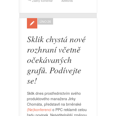
Žádný komentář
AdWords
ÚNO 26
Sklik chystá nové
rozhraní včetně
očekávaných
grafů. Podívejte
se!
Sklik dnes prostřednictvím svého
produktového manažera Jirky
Chomáta, představil na brněnské
(Ne)konferenci
o PPC reklamě celou
řadu novinek. Nejviditelnější změnou