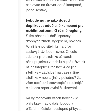
nastavíte na úrovni jedné kampaně,
jedné sestavy…
Nebude nutné jako dosud
duplikovat oddělené kampaně pro
mobilní zařízení, či různé regiony.
S tím přichází i další spousty
drobných změn, vylepšení, novinek.
Volali jste po sitelinks na úrovni
sestavy? Už jsou možné. Chcete
zobrazit jiné sitelinks uživateli
přistupujícímu z mobilu a jiné uživateli
na desktopu? Proč ne? A co jiné
sitelinks v závislosti na čase? Jiné
sitelinks v noci a jiné v poledne? Za
vším stojí také související detailnější
možnosti reportování či filtrování.
Na vyjmenování všech novinek je
příliš brzy, navíc další budou v
příštích měsících postupně přibývat.