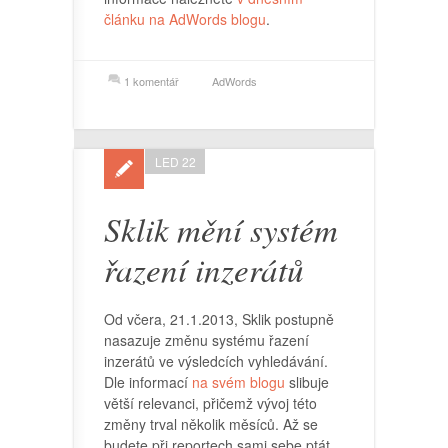
článku na AdWords blogu
.
1 komentář
AdWords
LED 22
Sklik mění systém
řazení inzerátů
Od včera, 21.1.2013, Sklik postupně
nasazuje změnu systému řazení
inzerátů ve výsledcích vyhledávání.
Dle informací
na svém blogu
slibuje
větší relevanci, přičemž vývoj této
změny trval několik měsíců. Až se
budete při reportech sami sebe ptát,