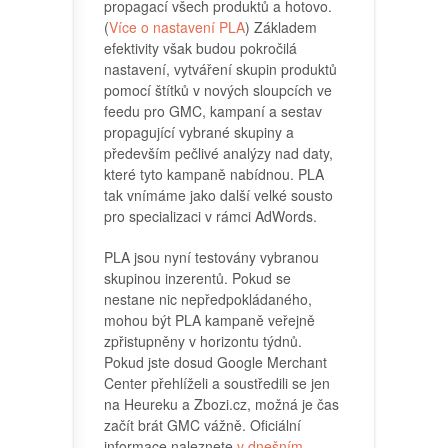
propagací všech produktů a hotovo.
(
Více o nastavení PLA
) Základem
efektivity však budou pokročilá
nastavení, vytváření skupin produktů
pomocí štítků v nových sloupcích ve
feedu pro GMC, kampaní a sestav
propagující vybrané skupiny a
především pečlivé analýzy nad daty,
které tyto kampaně nabídnou. PLA
tak vnímáme jako další velké sousto
pro specializaci v rámci AdWords.
PLA jsou nyní testovány vybranou
skupinou inzerentů. Pokud se
nestane nic nepředpokládaného,
mohou být PLA kampaně veřejně
zpřistupněny v horizontu týdnů.
Pokud jste dosud Google Merchant
Center přehlíželi a soustředili se jen
na Heureku a Zbozi.cz, možná je čas
začít brát GMC vážně. Oficiální
informace naleznete
v dnešním