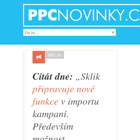
BŘE 25
Citát dne:
„Sklik
připravuje nové
funkce
v importu
kampaní.
Především
možnost