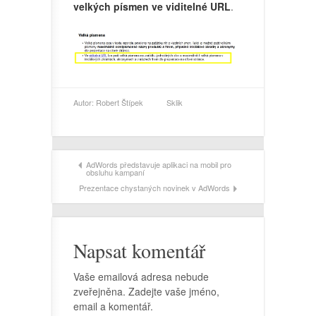
velkých písmen ve viditelné URL
.
Autor:
Robert Štípek
Sklik
AdWords představuje aplikaci na mobil pro
obsluhu kampaní
Prezentace chystaných novinek v AdWords
Napsat komentář
Vaše emailová adresa nebude
zveřejněna. Zadejte vaše jméno,
email a komentář.