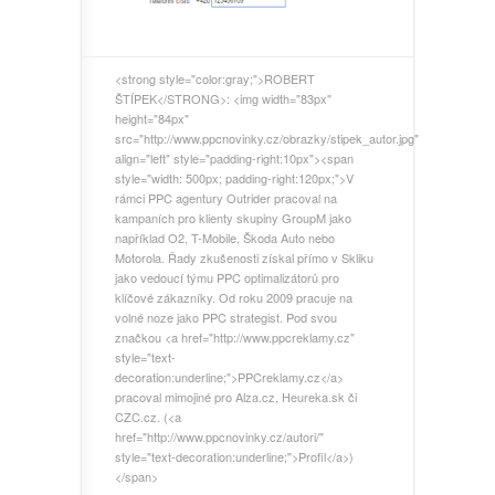
<strong style="color:gray;">ROBERT
ŠTÍPEK</STRONG>:
<img width="83px"
height="84px"
src="http://www.ppcnovinky.cz/obrazky/stipek_autor.jpg"
align="left" style="padding-right:10px"><span
style="width: 500px; padding-right:120px;">V
rámci PPC agentury Outrider pracoval na
kampaních pro klienty skupiny GroupM jako
například O2, T-Mobile, Škoda Auto nebo
Motorola. Řady zkušenosti získal přímo v Skliku
jako vedoucí týmu PPC optimalizátorů pro
klíčové zákazníky. Od roku 2009 pracuje na
volné noze jako PPC strategist. Pod svou
značkou <a href="http://www.ppcreklamy.cz"
style="text-
decoration:underline;">PPCreklamy.cz</a>
pracoval mimojiné pro Alza.cz, Heureka.sk či
CZC.cz. (<a
href="http://www.ppcnovinky.cz/autori/"
style="text-decoration:underline;">Profil</a>)
</span>