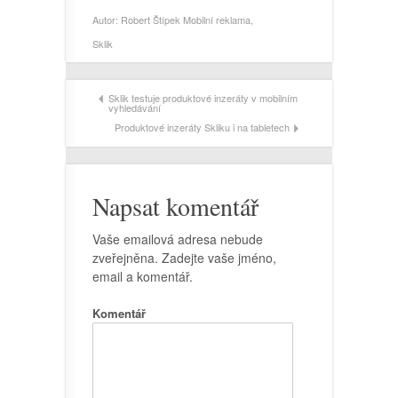
Autor:
Robert Štípek
Mobilní reklama
,
Sklik
Sklik testuje produktové inzeráty v mobilním
vyhledávání
Produktové inzeráty Skliku i na tabletech
Napsat komentář
Vaše emailová adresa nebude
zveřejněna. Zadejte vaše jméno,
email a komentář.
Komentář