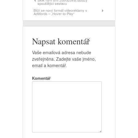
Sklik nyní umí zobrazovat dotazy
spouštějící sestavu
Blíží se nový formát videoreklamy v
AdWords – „Hover-to-Play“
Napsat komentář
Vaše emailová adresa nebude
zveřejněna. Zadejte vaše jméno,
email a komentář.
Komentář