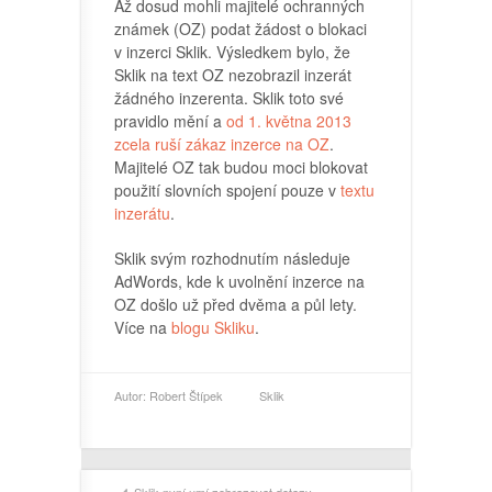
Až dosud mohli majitelé ochranných
známek (OZ) podat žádost o blokaci
v inzerci Sklik. Výsledkem bylo, že
Sklik na text OZ nezobrazil inzerát
žádného inzerenta. Sklik toto své
pravidlo mění a
od 1. května 2013
zcela ruší zákaz inzerce na OZ
.
Majitelé OZ tak budou moci blokovat
použití slovních spojení pouze v
textu
inzerátu
.
Sklik svým rozhodnutím následuje
AdWords, kde k uvolnění inzerce na
OZ došlo už před dvěma a půl lety.
Více na
blogu Skliku
.
Autor:
Robert Štípek
Sklik