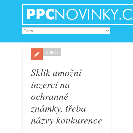
DUB 09
Sklik umožní
inzerci na
ochranné
známky, třeba
názvy konkurence