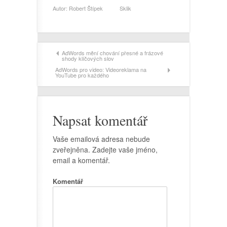
Autor:
Robert Štípek
Sklik
AdWords mění chování přesné a frázové
shody klíčových slov
AdWords pro video: Videoreklama na
YouTube pro každého
Napsat komentář
Vaše emailová adresa nebude
zveřejněna. Zadejte vaše jméno,
email a komentář.
Komentář