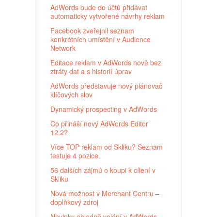
AdWords bude do účtů přidávat
automaticky vytvořené návrhy reklam
Facebook zveřejnil seznam
konkrétních umístění v Audience
Network
Editace reklam v AdWords nově bez
ztráty dat a s historií úprav
AdWords představuje nový plánovač
klíčových slov
Dynamický prospecting v AdWords
Co přináší nový AdWords Editor
12.2?
Více TOP reklam od Skliku? Seznam
testuje 4 pozice.
56 dalších zájmů o koupi k cílení v
Skliku
Nová možnost v Merchant Centru –
doplňkový zdroj
Novinky ohledně volání v AdWords