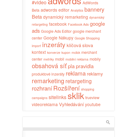
adwords
#video
AdWords
bannery
adwords editor
Beta
Analytics
Beta
dynamický remarketing
dynamický
google
facebook
retargeting
Facebook Ads
ads
Google Ads Editor
google merchant
Google Nákupy
center
Google Shopping
inzeráty
klíčová slova
import
kontext
merchant
konverze
kupon
mclick
center
mobil
mobily
metriky
mobilní reklama
obsahová síť
pla
pravidla
reklama
reklamy
produktové inzeráty
remarketing
retargeting
Rozšíření
rozhraní
shopping
sklik
sitelinks
trueview
campaigns
Vyhledávání
videoreklama
youtube